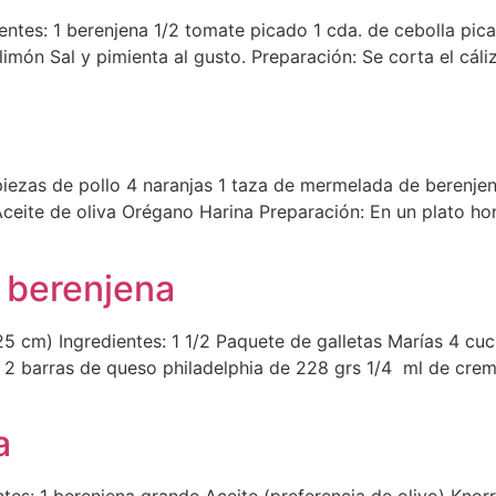
tes: 1 berenjena 1/2 tomate picado 1 cda. de cebolla picada
imón Sal y pimienta al gusto. Preparación: Se corta el cáli
6 piezas de pollo 4 naranjas 1 taza de mermelada de berenj
Aceite de oliva Orégano Harina Preparación: En un plato ho
 berenjena
 cm) Ingredientes: 1 1/2 Paquete de galletas Marías 4 cu
a 2 barras de queso philadelphia de 228 grs 1/4 ml de crem
a
tes: 1 berenjena grande Aceite (preferencia de olivo) Kno