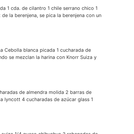
 1 cda. de cilantro 1 chile serrano chico 1
z de la berenjena, se pica la berenjena con un
ena Cebolla blanca picada 1 cucharada de
ndo se mezclan la harina con Knorr Suiza y
charadas de almendra molida 2 barras de
a lyncott 4 cucharadas de azúcar glass 1
rr suiza 1/4 queso chihuahua 3 rebanadas de